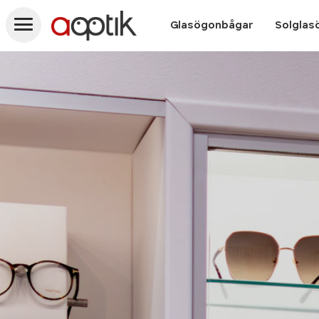
Aoptik
Glasögonbågar
Solglas