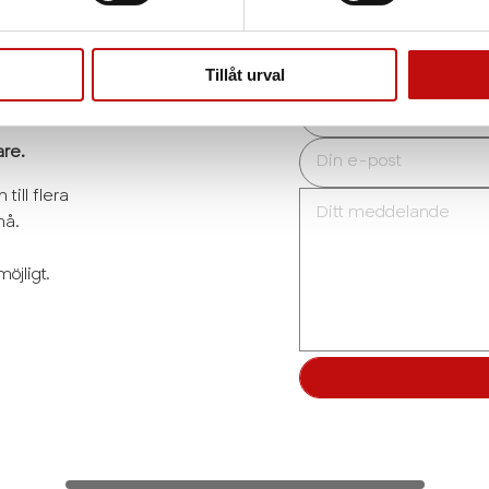
n
Tillåt urval
are.
till flera
må.
?
öjligt.