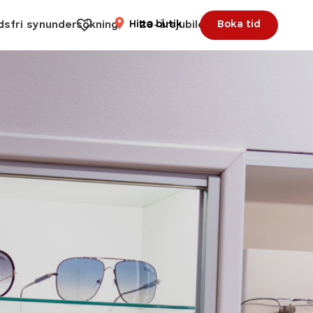
dsfri synundersökning
Hitta butik
20-årsjubileum
Boka tid