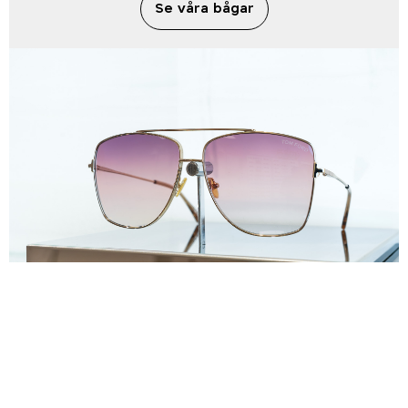
Se våra bågar
Vilket glas är rätt för just dig?