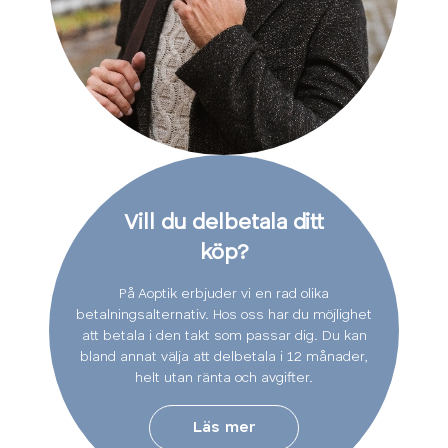
Vill du delbetala ditt
köp?
På Aoptik erbjuder vi en rad olika
betalningsalternativ. Hos oss har du möjlighet
att betala i den takt som passar dig. Du kan
bland annat välja att delbetala i 12 månader,
helt utan ränta och avgifter.
Läs mer