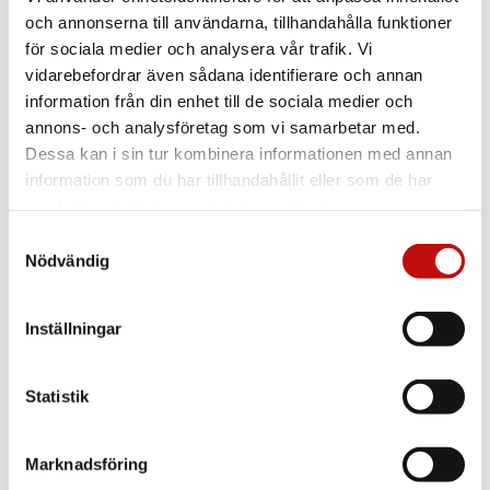
och annonserna till användarna, tillhandahålla funktioner
för sociala medier och analysera vår trafik. Vi
vidarebefordrar även sådana identifierare och annan
information från din enhet till de sociala medier och
annons- och analysföretag som vi samarbetar med.
Dessa kan i sin tur kombinera informationen med annan
information som du har tillhandahållit eller som de har
samlat in när du har använt deras tjänster.
Samtyckesval
Nödvändig
Inställningar
Vilket glas är rätt
Statistik
för just dig?
Marknadsföring
Enkelslipade, progressiva eller färgskiftande