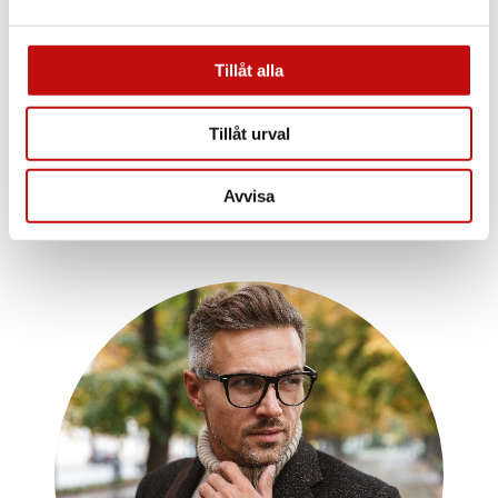
glas? Att ha rätt glas som är anpassade efter
dig och dina behov är helt avgörande när det
kommer till dina nya glasögon. Vilket glas du
Tillåt alla
borde välja beror såklart på din syn, men även
din livsstil.
Tillåt urval
Läs mer
Avvisa