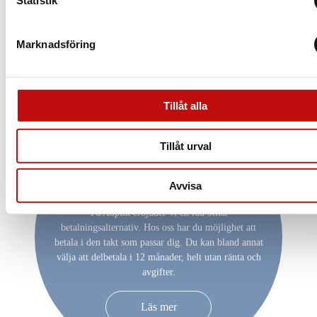
Statistik
Marknadsföring
Tillåt alla
Tillåt urval
Vill du delbetala ditt
köp?
Avvisa
På Aoptik erbjuder vi en rad olika
betalningsalternativ. Hos oss har du möjlighet att
betala i den takt som passar dig. Du kan bland annat
välja att delbetala i 12 månader, helt utan ränta och
avgifter.
Läs mer