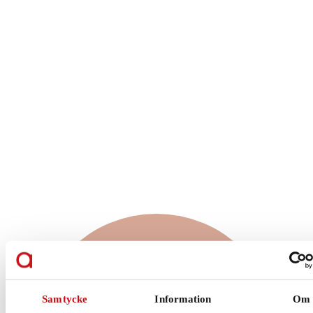
Vilket glas är rätt
för just dig?
Samtycke
Information
Om
Enkelslipade, progressiva eller färgskiftande glas?