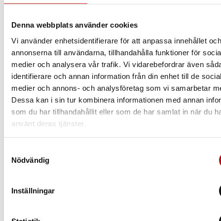
Att ha rätt glas som är anpassade efter dig och dina
behov är helt avgörande när det kommer till dina
Denna webbplats använder cookies
nya glasögon. Vilket glas du borde välja beror
Vi använder enhetsidentifierare för att anpassa innehållet oc
såklart på din syn, men även din livsstil.
annonserna till användarna, tillhandahålla funktioner för socia
medier och analysera vår trafik. Vi vidarebefordrar även såd
Läs mer
identifierare och annan information från din enhet till de socia
medier och annons- och analysföretag som vi samarbetar m
Dessa kan i sin tur kombinera informationen med annan info
som du har tillhandahållit eller som de har samlat in när du h
använt deras tjänster.
Samtyckesval
Nödvändig
Inställningar