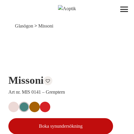
Aoptik
>
Glasögon
Missoni
Missoni
Art nr. MIS 0141 – Grenptern
Boka synundersökning