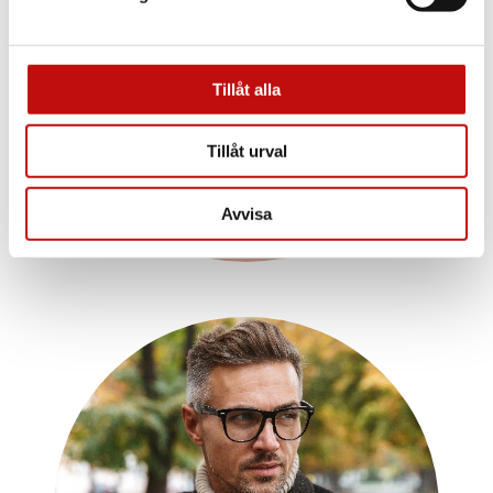
Enkelslipade, progressiva eller färgskiftande
glas? Att ha rätt glas som är anpassade efter
dig och dina behov är helt avgörande när det
Tillåt alla
kommer till dina nya glasögon. Vilket glas du
borde välja beror såklart på din syn, men även
din livsstil.
Tillåt urval
Läs mer
Avvisa