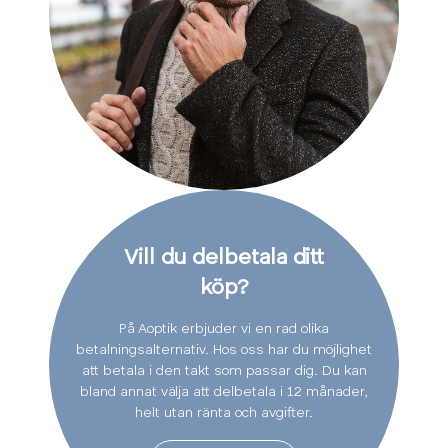
Vill du delbetala ditt
köp?
På Aoptik erbjuder vi en rad olika
betalningsalternativ. Hos oss har du möjlighet
att betala i den takt som passar dig. Du kan
bland annat välja att delbetala i 12 månader,
helt utan ränta och avgifter.