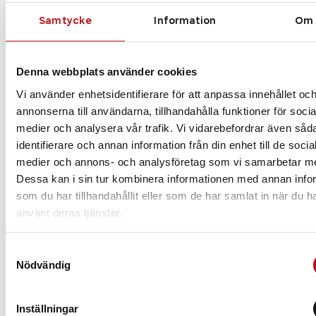
Vilket glas är rätt
för just dig?
Samtycke
Information
Om
Enkelslipade, progressiva eller färgskiftande
glas? Att ha rätt glas som är anpassade efter
Denna webbplats använder cookies
dig och dina behov är helt avgörande när det
Vi använder enhetsidentifierare för att anpassa innehållet oc
kommer till dina nya glasögon. Vilket glas du
annonserna till användarna, tillhandahålla funktioner för socia
borde välja beror såklart på din syn, men även
din livsstil.
medier och analysera vår trafik. Vi vidarebefordrar även såd
identifierare och annan information från din enhet till de socia
medier och annons- och analysföretag som vi samarbetar m
Läs mer
Dessa kan i sin tur kombinera informationen med annan info
som du har tillhandahållit eller som de har samlat in när du h
använt deras tjänster.
Samtyckesval
Nödvändig
Inställningar