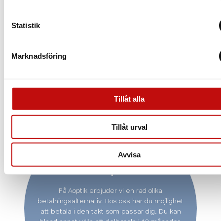
Statistik
Marknadsföring
Tillåt alla
Tillåt urval
Vill du delbetala ditt
Avvisa
köp?
På Aoptik erbjuder vi en rad olika
betalningsalternativ. Hos oss har du möjlighet
att betala i den takt som passar dig. Du kan