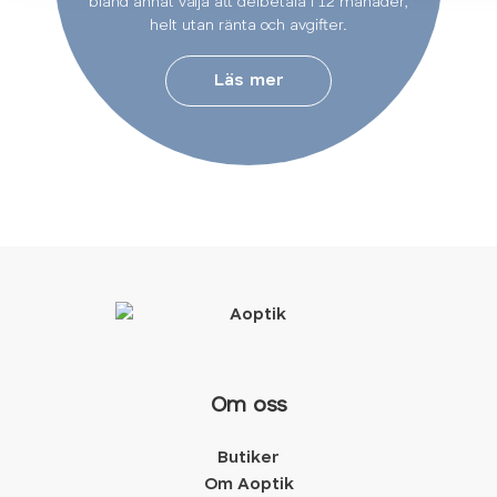
bland annat välja att delbetala i 12 månader,
helt utan ränta och avgifter.
Läs mer
Om oss
Butiker
Om Aoptik