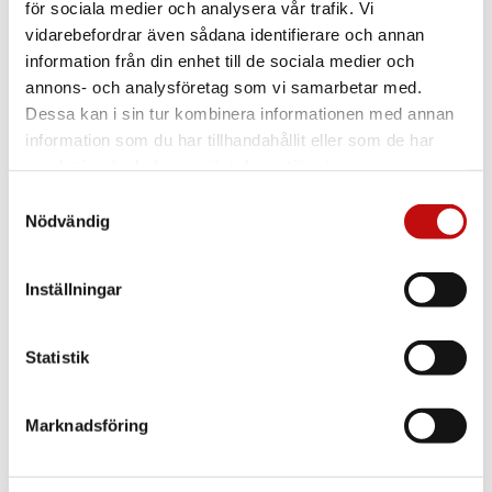
för sociala medier och analysera vår trafik. Vi
vidarebefordrar även sådana identifierare och annan
information från din enhet till de sociala medier och
annons- och analysföretag som vi samarbetar med.
Dessa kan i sin tur kombinera informationen med annan
information som du har tillhandahållit eller som de har
samlat in när du har använt deras tjänster.
Samtyckesval
Nödvändig
Inställningar
Vilket glas är rätt
för just dig?
Statistik
Enkelslipade, progressiva eller färgskiftande
glas? Att ha rätt glas som är anpassade efter
Marknadsföring
dig och dina behov är helt avgörande när det
kommer till dina nya glasögon. Vilket glas du
borde välja beror såklart på din syn, men även