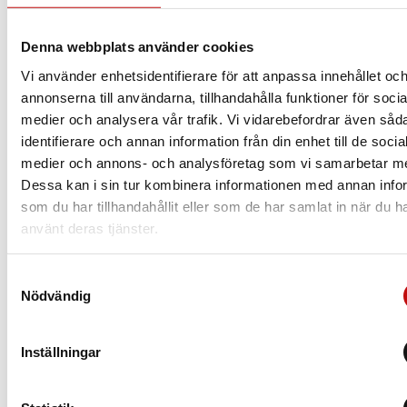
glas? Att ha rätt glas som är anpassade efter
dig och dina behov är helt avgörande när det
Denna webbplats använder cookies
kommer till dina nya glasögon. Vilket glas du
borde välja beror såklart på din syn, men även
Vi använder enhetsidentifierare för att anpassa innehållet oc
din livsstil.
annonserna till användarna, tillhandahålla funktioner för socia
medier och analysera vår trafik. Vi vidarebefordrar även såd
Läs mer
identifierare och annan information från din enhet till de socia
medier och annons- och analysföretag som vi samarbetar m
Dessa kan i sin tur kombinera informationen med annan info
som du har tillhandahållit eller som de har samlat in när du h
använt deras tjänster.
Samtyckesval
Nödvändig
Inställningar