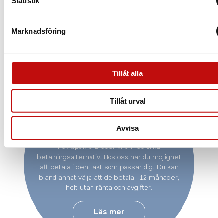
Statistik
Marknadsföring
Tillåt alla
Tillåt urval
Vill du delbetala ditt
köp?
Avvisa
På Aoptik erbjuder vi en rad olika
betalningsalternativ. Hos oss har du möjlighet
att betala i den takt som passar dig. Du kan
bland annat välja att delbetala i 12 månader,
helt utan ränta och avgifter.
Läs mer