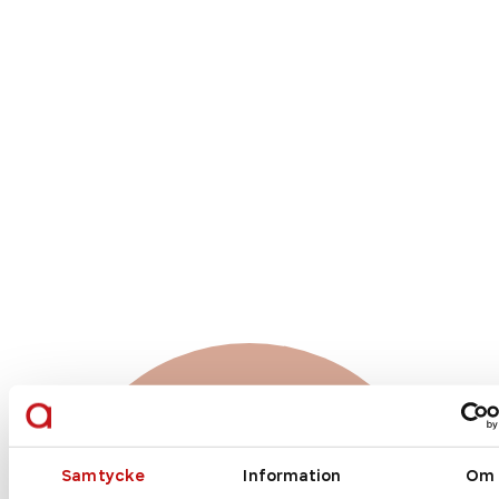
Vilket glas är rätt
för just dig?
Samtycke
Information
Om
Enkelslipade, progressiva eller färgskiftande