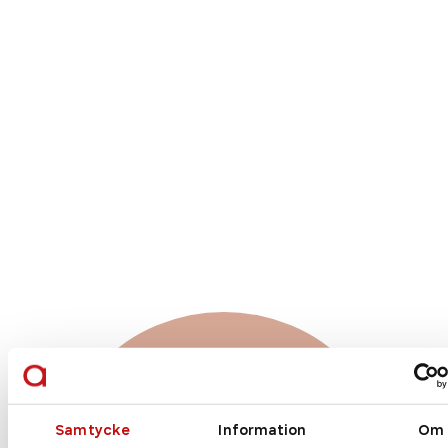
Vilket glas är rätt
för just dig?
Samtycke
Information
Om
Enkelslipade, progressiva eller färgskiftande