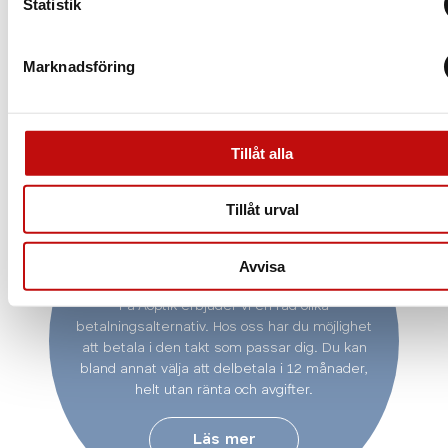
Statistik
Marknadsföring
Tillåt alla
Tillåt urval
Vill du delbetala ditt
köp?
Avvisa
På Aoptik erbjuder vi en rad olika
betalningsalternativ. Hos oss har du möjlighet
att betala i den takt som passar dig. Du kan
bland annat välja att delbetala i 12 månader,
helt utan ränta och avgifter.
Läs mer