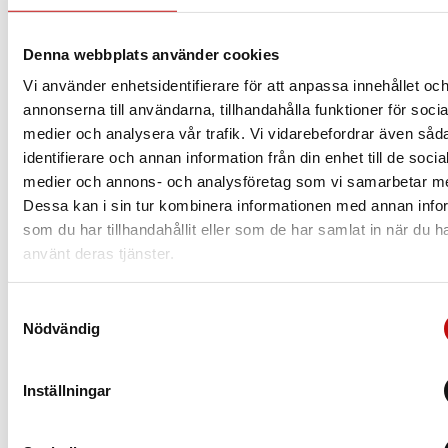
glas? Att ha rätt glas som är anpassade efter
dig och dina behov är helt avgörande när det
Denna webbplats använder cookies
kommer till dina nya glasögon. Vilket glas du
borde välja beror såklart på din syn, men även
Vi använder enhetsidentifierare för att anpassa innehållet oc
din livsstil.
annonserna till användarna, tillhandahålla funktioner för socia
medier och analysera vår trafik. Vi vidarebefordrar även såd
Läs mer
identifierare och annan information från din enhet till de socia
medier och annons- och analysföretag som vi samarbetar m
Dessa kan i sin tur kombinera informationen med annan info
som du har tillhandahållit eller som de har samlat in när du h
använt deras tjänster.
Samtyckesval
Nödvändig
Inställningar