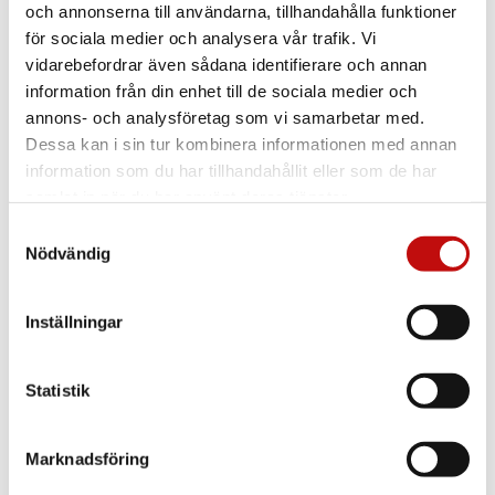
och annonserna till användarna, tillhandahålla funktioner
för sociala medier och analysera vår trafik. Vi
vidarebefordrar även sådana identifierare och annan
information från din enhet till de sociala medier och
annons- och analysföretag som vi samarbetar med.
Dessa kan i sin tur kombinera informationen med annan
information som du har tillhandahållit eller som de har
samlat in när du har använt deras tjänster.
Samtyckesval
Nödvändig
Inställningar
Vilket glas är rätt
Statistik
för just dig?
Enkelslipade, progressiva eller färgskiftande
Marknadsföring
glas? Att ha rätt glas som är anpassade efter