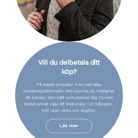
Vill du delbetala ditt
köp?
På Aoptik erbjuder vi en rad olika
betalningsalternativ. Hos oss har du möjlighet
att betala i den takt som passar dig. Du kan
bland annat välja att delbetala i 12 månader,
helt utan ränta och avgifter.
Läs mer