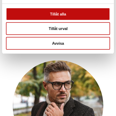
dig och dina behov är helt avgörande när det
kommer till dina nya glasögon. Vilket glas du
borde välja beror såklart på din syn, men även
Tillåt alla
din livsstil.
Tillåt urval
Läs mer
Avvisa