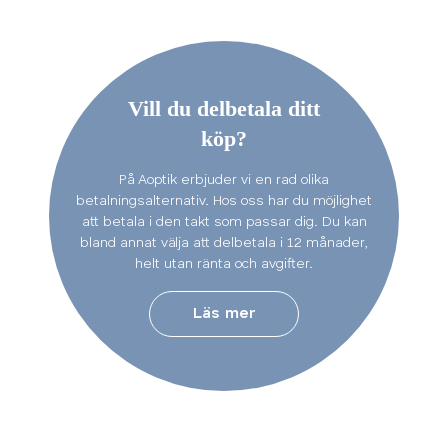
Vill du delbetala ditt
köp?
På Aoptik erbjuder vi en rad olika
betalningsalternativ. Hos oss har du möjlighet
att betala i den takt som passar dig. Du kan
bland annat välja att delbetala i 12 månader,
helt utan ränta och avgifter.
Läs mer