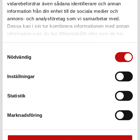
vidarebefordrar även sådana identifierare och annan
information från din enhet till de sociala medier och
annons- och analysföretag som vi samarbetar med.
Dessa kan i sin tur kombinera informationen med annan
information som du har tillhandahållit eller som de har
samlat in när du har använt deras tjänster.
Samtyckesval
Nödvändig
Vilket glas är rätt
Inställningar
för just dig?
Statistik
Enkelslipade, progressiva eller färgskiftande
glas? Att ha rätt glas som är anpassade efter
dig och dina behov är helt avgörande när det
Marknadsföring
kommer till dina nya glasögon. Vilket glas du
borde välja beror såklart på din syn, men även
din livsstil.