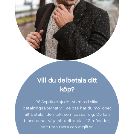
Vill du delbetala ditt
köp?
På Aoptik erbjuder vi en rad olika
betalningsalternativ. Hos oss har du möjlighet
att betala i den takt som passar dig. Du kan
bland annat välja att delbetala i 12 månader,
helt utan ränta och avgifter.