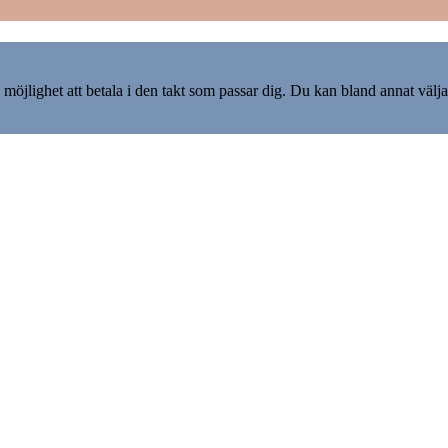
möjlighet att betala i den takt som passar dig. Du kan bland annat välja 