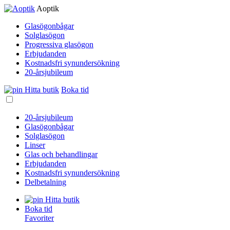
Aoptik
Glasögonbågar
Solglasögon
Progressiva glasögon
Erbjudanden
Kostnadsfri synundersökning
20-årsjubileum
Hitta butik
Boka tid
20-årsjubileum
Glasögonbågar
Solglasögon
Linser
Glas och behandlingar
Erbjudanden
Kostnadsfri synundersökning
Delbetalning
Hitta butik
Boka tid
Favoriter