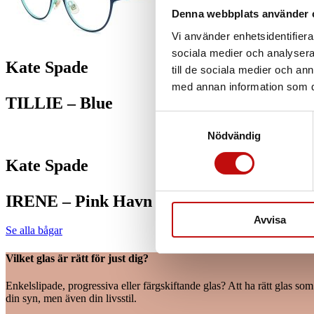
Denna webbplats använder 
Vi använder enhetsidentifierar
sociala medier och analysera 
Kate Spade
till de sociala medier och a
med annan information som du 
TILLIE – Blue
Samtyckesval
Nödvändig
Kate Spade
IRENE – Pink Havn
Avvisa
Se alla bågar
Vilket glas är rätt för just dig?
Enkelslipade, progressiva eller färgskiftande glas? Att ha rätt glas so
din syn, men även din livsstil.