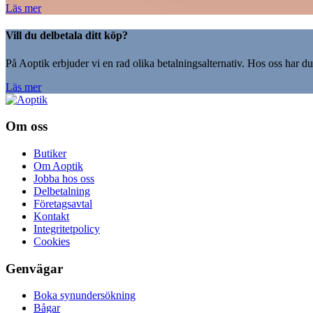
Läs mer
Vill du delbetala ditt köp?
På Aoptik erbjuder vi en rad olika betalningsalternativ. Hos oss har du 
Läs mer
Om oss
Butiker
Om Aoptik
Jobba hos oss
Delbetalning
Företagsavtal
Kontakt
Integritetpolicy
Cookies
Genvägar
Boka synundersökning
Bågar