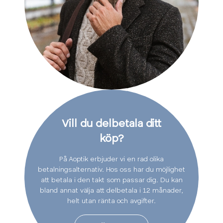
Vill du delbetala ditt
köp?
På Aoptik erbjuder vi en rad olika
betalningsalternativ. Hos oss har du möjlighet
att betala i den takt som passar dig. Du kan
bland annat välja att delbetala i 12 månader,
helt utan ränta och avgifter.