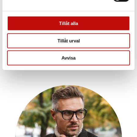
Enkelslipade, progressiva eller färgskiftande
glas? Att ha rätt glas som är anpassade efter
dig och dina behov är helt avgörande när det
kommer till dina nya glasögon. Vilket glas du
Tillåt alla
borde välja beror såklart på din syn, men även
din livsstil.
Tillåt urval
Läs mer
Avvisa