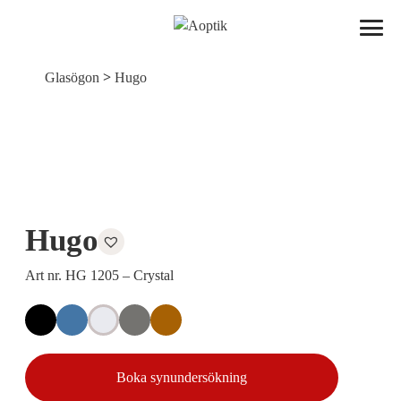
Aoptik
>
Glasögon
Hugo
Hugo
Art nr. HG 1205 – Crystal
Boka synundersökning