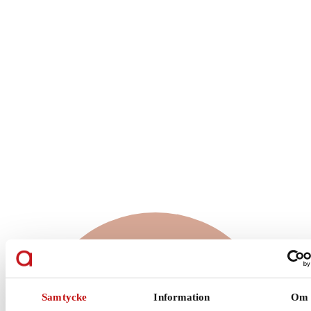
Vilket glas är rätt
för just dig?
Samtycke
Information
Om
Enkelslipade, progressiva eller färgskiftande glas?