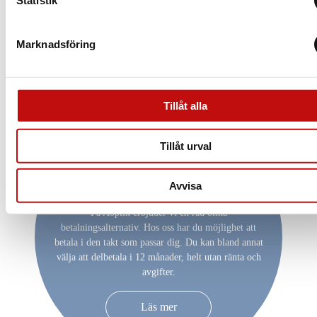
Statistik
Marknadsföring
Tillåt alla
Tillåt urval
Vill du delbetala ditt
köp?
Avvisa
På Aoptik erbjuder vi en rad olika
betalningsalternativ. Hos oss har du möjlighet att
betala i den takt som passar dig. Du kan bland annat
välja att delbetala i 12 månader, helt utan ränta och
avgifter.
Läs mer