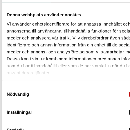
Att ha rätt glas som är anpassade efter dig och dina
behov är helt avgörande när det kommer till dina
Denna webbplats använder cookies
nya glasögon. Vilket glas du borde välja beror
Vi använder enhetsidentifierare för att anpassa innehållet oc
såklart på din syn, men även din livsstil.
annonserna till användarna, tillhandahålla funktioner för socia
medier och analysera vår trafik. Vi vidarebefordrar även såd
Läs mer
identifierare och annan information från din enhet till de socia
medier och annons- och analysföretag som vi samarbetar m
Dessa kan i sin tur kombinera informationen med annan info
som du har tillhandahållit eller som de har samlat in när du h
använt deras tjänster.
Samtyckesval
Nödvändig
Inställningar