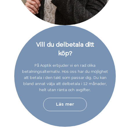
Vill du delbetala ditt
köp?
På Aoptik erbjuder vi en rad olika
betalningsalternativ. Hos oss har du möjlighet
att betala i den takt som passar dig. Du kan
bland annat välja att delbetala i 12 månader,
helt utan ränta och avgifter.
Läs mer