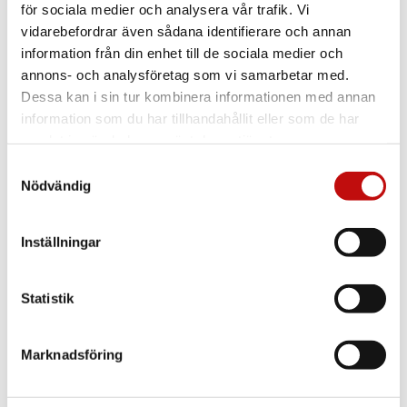
för sociala medier och analysera vår trafik. Vi
vidarebefordrar även sådana identifierare och annan
information från din enhet till de sociala medier och
annons- och analysföretag som vi samarbetar med.
Dessa kan i sin tur kombinera informationen med annan
information som du har tillhandahållit eller som de har
samlat in när du har använt deras tjänster.
Samtyckesval
Nödvändig
Inställningar
Vilket glas är rätt
för just dig?
Statistik
Enkelslipade, progressiva eller färgskiftande
glas? Att ha rätt glas som är anpassade efter
Marknadsföring
dig och dina behov är helt avgörande när det
kommer till dina nya glasögon. Vilket glas du
borde välja beror såklart på din syn, men även