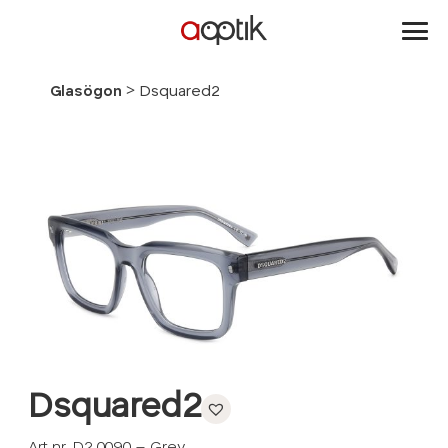
Aoptik
>
Glasögon
Dsquared2
Dsquared2
Art nr. D2 0090 – Grey