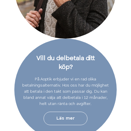
Vill du delbetala ditt
köp?
På Aoptik erbjuder vi en rad olika
betalningsalternativ. Hos oss har du möjlighet
att betala i den takt som passar dig. Du kan
bland annat välja att delbetala i 12 månader,
helt utan ränta och avgifter.
Läs mer