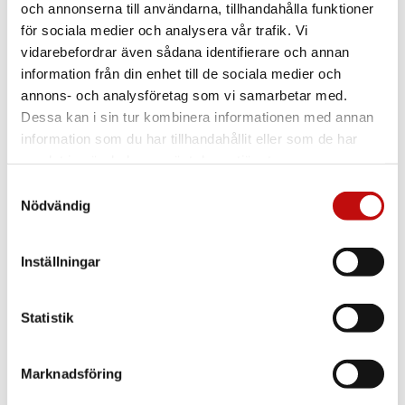
och annonserna till användarna, tillhandahålla funktioner
för sociala medier och analysera vår trafik. Vi
vidarebefordrar även sådana identifierare och annan
information från din enhet till de sociala medier och
annons- och analysföretag som vi samarbetar med.
Dessa kan i sin tur kombinera informationen med annan
information som du har tillhandahållit eller som de har
samlat in när du har använt deras tjänster.
Samtyckesval
Nödvändig
Inställningar
Vilket glas är rätt
Statistik
för just dig?
Enkelslipade, progressiva eller färgskiftande
Marknadsföring
glas? Att ha rätt glas som är anpassade efter