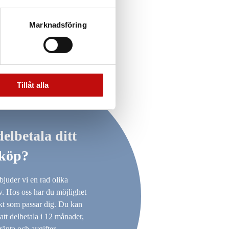
Marknadsföring
Tillåt alla
delbetala ditt
köp?
bjuder vi en rad olika
iv. Hos oss har du möjlighet
takt som passar dig. Du kan
att delbetala i 12 månader,
ränta och avgifter.