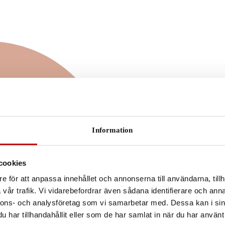
 är rätt
 dig?
Information
eller färgskiftande
r anpassade efter dig
cookies
vgörande när det
e för att anpassa innehållet och annonserna till användarna, tillh
gon. Vilket glas du
vår trafik. Vi vidarebefordrar även sådana identifierare och anna
å din syn, men även
nnons- och analysföretag som vi samarbetar med. Dessa kan i sin
l.
har tillhandahållit eller som de har samlat in när du har använt 