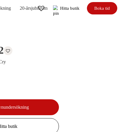
ökning
20-årsjubileum
Hitta butik
Boka tid
2
 Cry
ynundersökning
itta butik