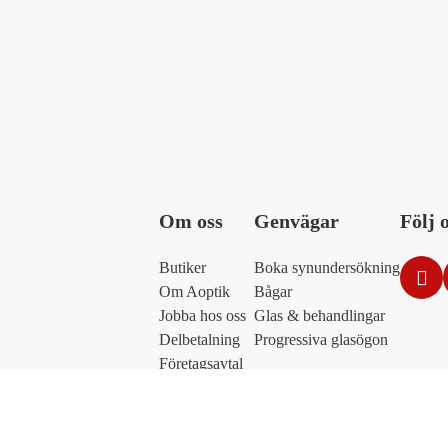
Om oss
Genvägar
Följ 
Butiker
Boka synundersökning
Om Aoptik
Bågar
Jobba hos oss
Glas & behandlingar
Delbetalning
Progressiva glasögon
Företagsavtal
Kontakt
Integritetpolicy
Cookies