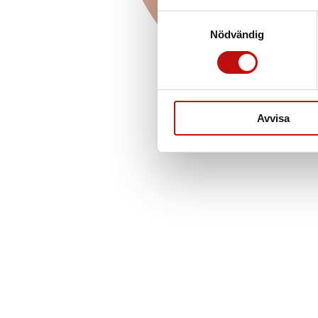
Läs mer
Samtyckesval
Nödvändig
Avvisa