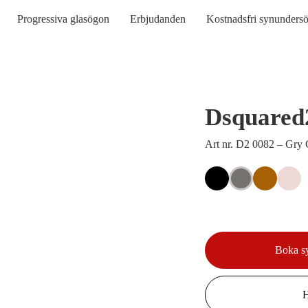
Progressiva glasögon
Erbjudanden
Kostnadsfri synunders
Dsquared
Art nr. D2 0082 – Gry
Boka s
H