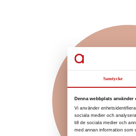
Vilket glas
för just
Samtycke
Enkelslipade, progressiva 
glas? Att ha rätt glas som ä
Denna webbplats använder 
och dina behov är helt a
Vi använder enhetsidentifierar
kommer till dina nya glasö
sociala medier och analysera 
borde välja beror såklart p
till de sociala medier och a
din livssti
med annan information som du 