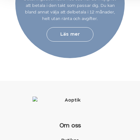
att betala i den takt som passar dig. Du kan
bland annat välja att delbetala i 12 månader,
helt utan ränta och avgifter.
Läs mer
Om oss