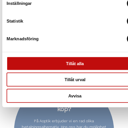
Inställningar
Statistik
Marknadsföring
Tillåt alla
Tillåt urval
Avvisa
Vill du delbetala ditt
köp?
På Aoptik erbjuder vi en rad olika
betalningsalternativ. Hos oss har du möjlighet