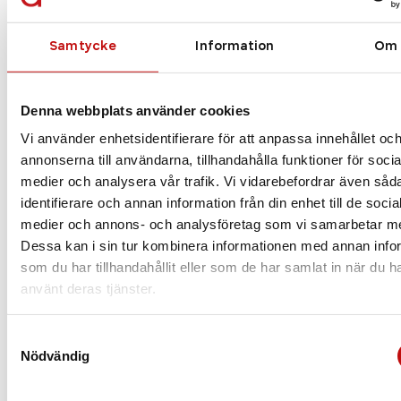
Vilket glas är rätt
Samtycke
Information
Om
för just dig?
Enkelslipade, progressiva eller färgskiftande
Denna webbplats använder cookies
glas? Att ha rätt glas som är anpassade efter
Vi använder enhetsidentifierare för att anpassa innehållet oc
dig och dina behov är helt avgörande när det
kommer till dina nya glasögon. Vilket glas du
annonserna till användarna, tillhandahålla funktioner för socia
borde välja beror såklart på din syn, men även
medier och analysera vår trafik. Vi vidarebefordrar även såd
din livsstil.
identifierare och annan information från din enhet till de socia
medier och annons- och analysföretag som vi samarbetar m
Läs mer
Dessa kan i sin tur kombinera informationen med annan info
som du har tillhandahållit eller som de har samlat in när du h
använt deras tjänster.
Samtyckesval
Nödvändig