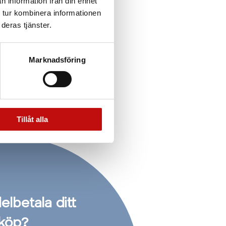
n information från din enhet
 tur kombinera informationen
deras tjänster.
Marknadsföring
Tillåt alla
delbetala ditt
köp?