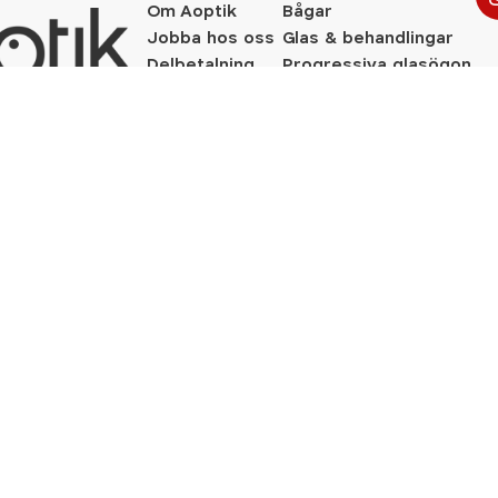
Om Aoptik
Bågar
Jobba hos oss
Glas & behandlingar
Delbetalning
Progressiva glasögon
Företagsavtal
Kontakt
Integritetpolicy
Cookies