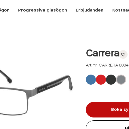
ögon
Progressiva glasögon
Erbjudanden
Kostna
Carrera
Art nr. CARRERA 888
Boka sy
H