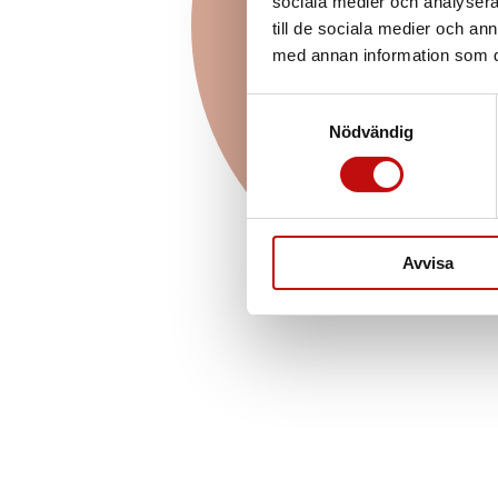
sociala medier och analysera 
anpassade efter dig o
till de sociala medier och a
helt avgörande när det 
med annan information som du 
nya glasögon. Vilket gl
beror såklart på din s
Samtyckesval
livsstil.
Nödvändig
Läs me
Avvisa