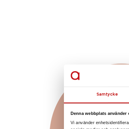
Vilket glas
Samtycke
för just
Denna webbplats använder 
Enkelslipade, progr
Vi använder enhetsidentifierar
färgskiftande glas? Att h