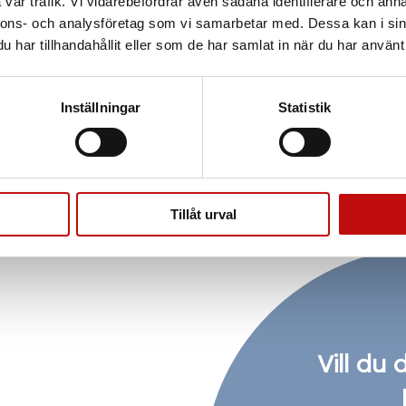
vår trafik. Vi vidarebefordrar även sådana identifierare och anna
ch dina behov är
nnons- och analysföretag som vi samarbetar med. Dessa kan i sin
kommer till dina
har tillhandahållit eller som de har samlat in när du har använt 
as du borde välja
yn, men även din
Inställningar
Statistik
r
Tillåt urval
Vill du 