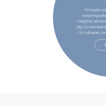
På Aoptik erb
betalningsalte
möjlighet att bet
dig. Du kan bland
i 12 månader, hel