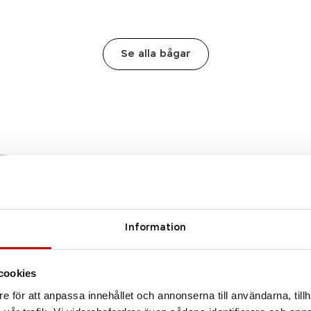
Se alla bågar
 är rätt
Information
 dig?
cookies
essiva eller
e för att anpassa innehållet och annonserna till användarna, tillh
a rätt glas som är