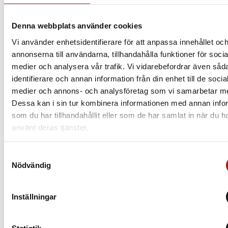
Att ha rätt glas som är anpassade efter dig och dina
behov är helt avgörande när det kommer till dina
Denna webbplats använder cookies
nya glasögon. Vilket glas du borde välja beror
Vi använder enhetsidentifierare för att anpassa innehållet oc
såklart på din syn, men även din livsstil.
annonserna till användarna, tillhandahålla funktioner för socia
medier och analysera vår trafik. Vi vidarebefordrar även såd
Läs mer
identifierare och annan information från din enhet till de socia
medier och annons- och analysföretag som vi samarbetar m
Dessa kan i sin tur kombinera informationen med annan info
som du har tillhandahållit eller som de har samlat in när du h
använt deras tjänster.
Samtyckesval
Nödvändig
Inställningar