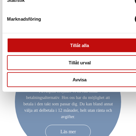
Statistik
Marknadsföring
Tillåt alla
Tillåt urval
Vill du delbetala ditt
köp?
Avvisa
På Aoptik erbjuder vi en rad olika
betalningsalternativ. Hos oss har du möjlighet att
betala i den takt som passar dig. Du kan bland annat
välja att delbetala i 12 månader, helt utan ränta och
avgifter.
Läs mer