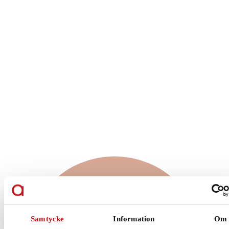
Vilket glas är rätt
för just dig?
Samtycke
Information
Om
Enkelslipade, progressiva eller färgskiftande glas?