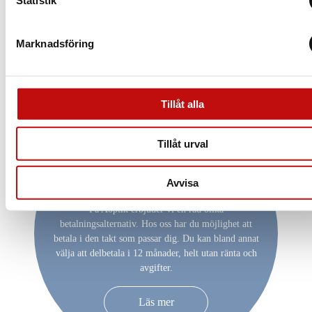
Statistik
Marknadsföring
Tillåt alla
Tillåt urval
Vill du delbetala ditt
köp?
Avvisa
På Aoptik erbjuder vi en rad olika
betalningsalternativ. Hos oss har du möjlighet att
betala i den takt som passar dig. Du kan bland annat
välja att delbetala i 12 månader, helt utan ränta och
avgifter.
Läs mer