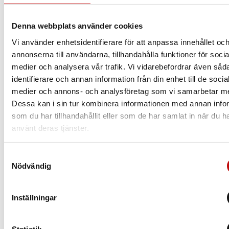
Att ha rätt glas som är anpassade efter dig och dina
behov är helt avgörande när det kommer till dina
Denna webbplats använder cookies
nya glasögon. Vilket glas du borde välja beror
Vi använder enhetsidentifierare för att anpassa innehållet oc
såklart på din syn, men även din livsstil.
annonserna till användarna, tillhandahålla funktioner för socia
medier och analysera vår trafik. Vi vidarebefordrar även såd
Läs mer
identifierare och annan information från din enhet till de socia
medier och annons- och analysföretag som vi samarbetar m
Dessa kan i sin tur kombinera informationen med annan info
som du har tillhandahållit eller som de har samlat in när du h
använt deras tjänster.
Samtyckesval
Nödvändig
Inställningar