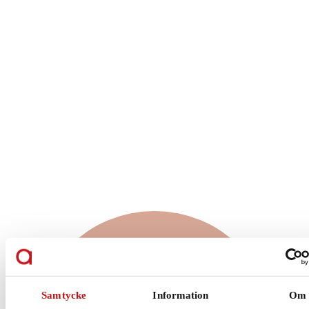
Vilket glas är rätt
för just dig?
Samtycke
Information
Om
Enkelslipade, progressiva eller färgskiftande glas?