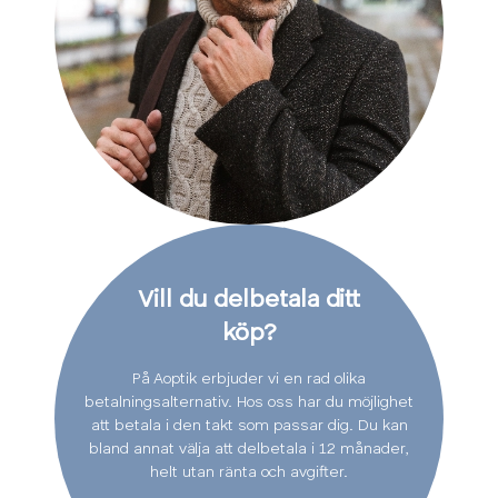
Vill du delbetala ditt
köp?
På Aoptik erbjuder vi en rad olika
betalningsalternativ. Hos oss har du möjlighet
att betala i den takt som passar dig. Du kan
bland annat välja att delbetala i 12 månader,
helt utan ränta och avgifter.