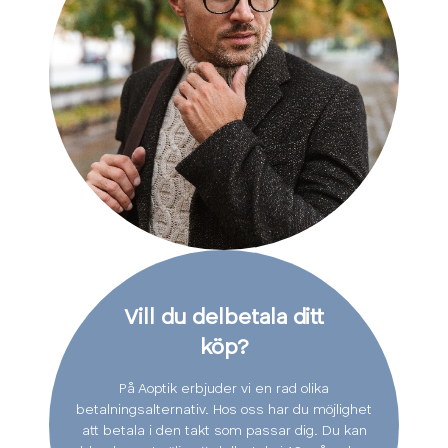
Vill du delbetala ditt
köp?
På Aoptik erbjuder vi en rad olika
betalningsalternativ. Hos oss har du möjlighet
att betala i den takt som passar dig. Du kan