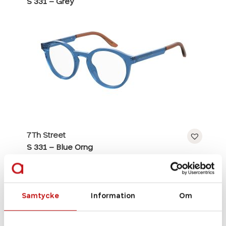
S 331 – Grey
7Th Street
S 331 – Blue Orng
Samtycke
Information
Om
Se alla bågar