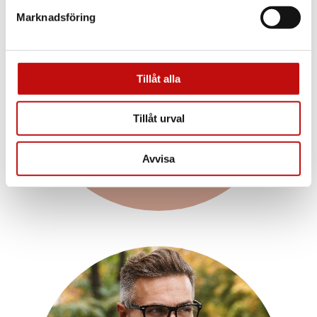
Vilket glas är rätt
Marknadsföring
för just dig?
Enkelslipade, progressiva eller färgskiftande
glas? Att ha rätt glas som är anpassade efter
Tillåt alla
dig och dina behov är helt avgörande när det
kommer till dina nya glasögon. Vilket glas du
borde välja beror såklart på din syn, men även
Tillåt urval
din livsstil.
Avvisa
Läs mer