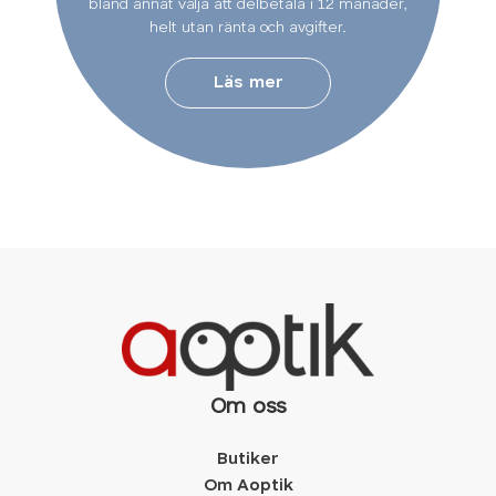
bland annat välja att delbetala i 12 månader,
helt utan ränta och avgifter.
Läs mer
Om oss
Butiker
Om Aoptik