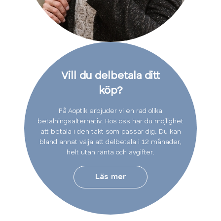
Vill du delbetala ditt
köp?
På Aoptik erbjuder vi en rad olika
betalningsalternativ. Hos oss har du möjlighet
att betala i den takt som passar dig. Du kan
bland annat välja att delbetala i 12 månader,
helt utan ränta och avgifter.
Läs mer