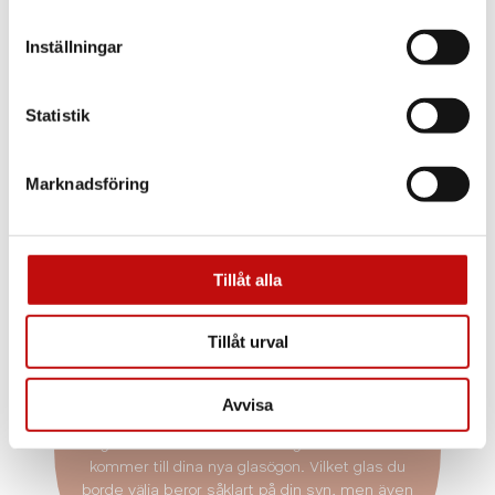
Inställningar
Statistik
Marknadsföring
Tillåt alla
Vilket glas är rätt
Tillåt urval
för just dig?
Enkelslipade, progressiva eller färgskiftande
Avvisa
glas? Att ha rätt glas som är anpassade efter
dig och dina behov är helt avgörande när det
kommer till dina nya glasögon. Vilket glas du
borde välja beror såklart på din syn, men även