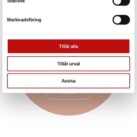
Statistik
Marknadsföring
Vilket glas är rätt
för just dig?
Tillåt alla
Enkelslipade, progressiva eller färgskiftande glas?
Att ha rätt glas som är anpassade efter dig och dina
Tillåt urval
behov är helt avgörande när det kommer till dina
nya glasögon. Vilket glas du borde välja beror
såklart på din syn, men även din livsstil.
Avvisa
Läs mer