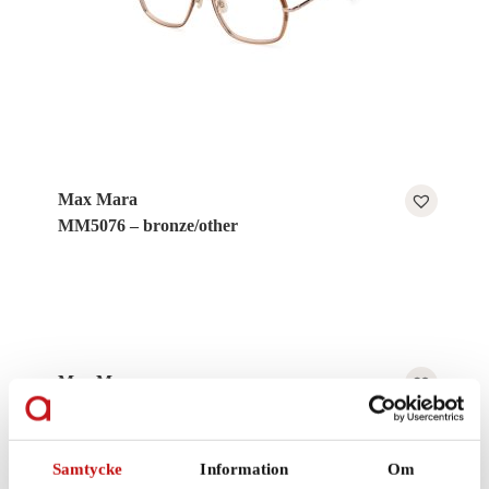
Max Mara
MM5076 – bronze/other
Max Mara
MM5008 – violet/other
Samtycke
Information
Om