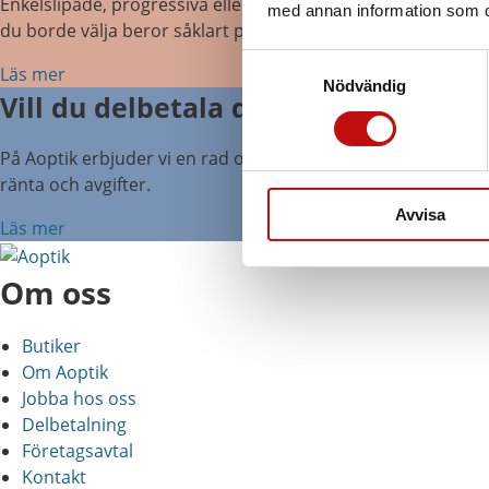
Enkelslipade, progressiva eller färgskiftande glas? Att ha r
med annan information som du 
du borde välja beror såklart på din syn, men även din livsstil
Samtyckesval
Läs mer
Nödvändig
Vill du delbetala ditt köp?
På Aoptik erbjuder vi en rad olika betalningsalternativ. Hos
ränta och avgifter.
Avvisa
Läs mer
Om oss
Butiker
Om Aoptik
Jobba hos oss
Delbetalning
Företagsavtal
Kontakt