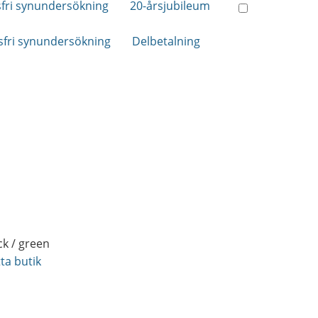
fri synundersökning
20-årsjubileum
fri synundersökning
Delbetalning
ck / green
tta butik