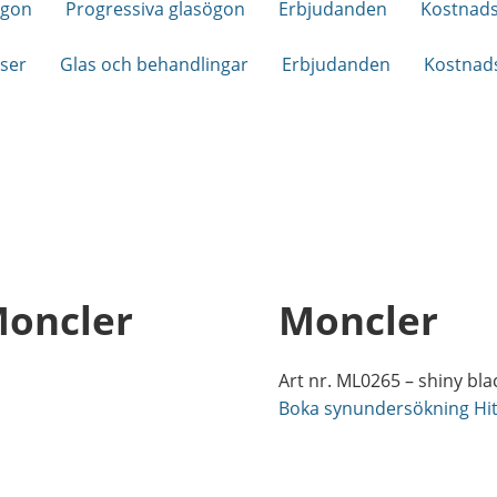
ögon
Progressiva glasögon
Erbjudanden
Kostnads
nser
Glas och behandlingar
Erbjudanden
Kostnads
Moncler
Moncler
Art nr. ML0265 – shiny bla
Boka synundersökning
Hi