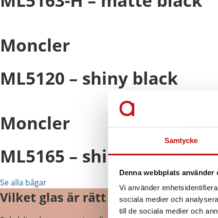
ML5163-H – matte black
Moncler
ML5120 – shiny black
Moncler
Samtycke
ML5165 – shiny black
Denna webbplats använder 
Se alla bågar
Vi använder enhetsidentifierar
Vilket glas är rätt för just dig?
sociala medier och analysera 
till de sociala medier och a