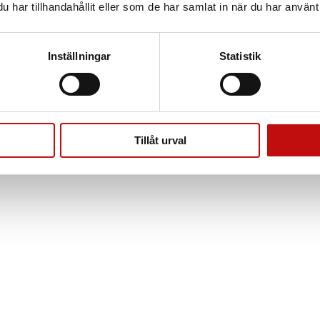
ätt glas som är anpassade efter dig och dina behov är helt a
har tillhandahållit eller som de har samlat in när du har använt 
.
Inställningar
Statistik
 oss har du möjlighet att betala i den takt som passar dig. D
Tillåt urval