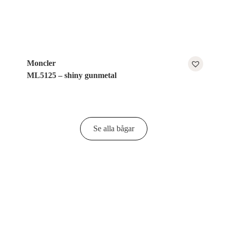
Moncler
ML5125 – shiny gunmetal
Se alla bågar