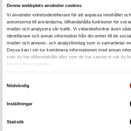
nya glasögon. Vilket glas du borde välja beror
Denna webbplats använder cookies
såklart på din syn, men även din livsstil.
Vi använder enhetsidentifierare för att anpassa innehållet oc
annonserna till användarna, tillhandahålla funktioner för socia
Läs mer
medier och analysera vår trafik. Vi vidarebefordrar även såd
identifierare och annan information från din enhet till de socia
medier och annons- och analysföretag som vi samarbetar m
Dessa kan i sin tur kombinera informationen med annan info
som du har tillhandahållit eller som de har samlat in när du h
använt deras tjänster.
Samtyckesval
Nödvändig
Inställningar
Statistik