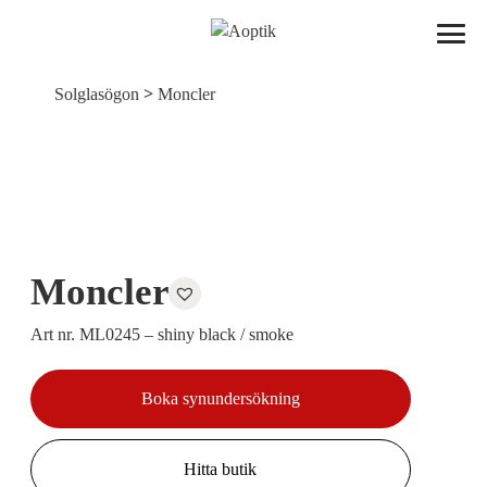
Aoptik
>
Solglasögon
Moncler
Moncler
Art nr. ML0245 – shiny black / smoke
Boka synundersökning
Hitta butik