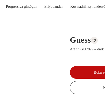
Progressiva glasögon
Erbjudanden
Kostnadsfri synunders
Guess
Art nr. GU7829 – dark 
Boka s
H