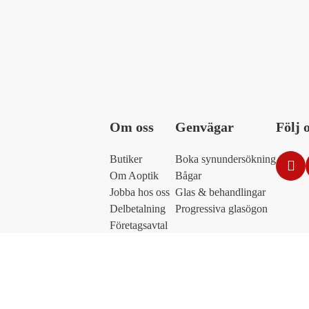
Om oss
Genvägar
Följ 
Butiker
Boka synundersökning
Om Aoptik
Bågar
Jobba hos oss
Glas & behandlingar
Delbetalning
Progressiva glasögon
Företagsavtal
Kontakt
Integritetpolicy
Cookies