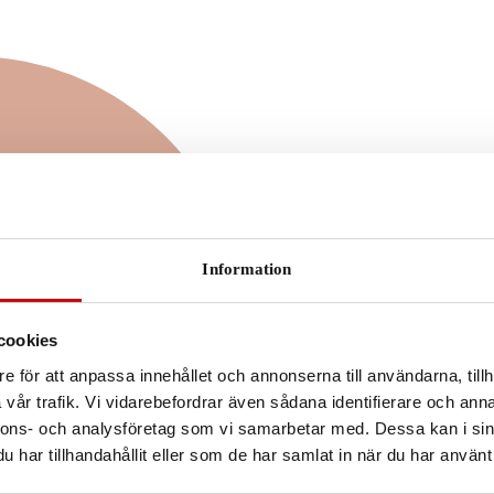
 är rätt
 dig?
Information
eller färgskiftande
r anpassade efter dig
vgörande när det
cookies
gon. Vilket glas du
e för att anpassa innehållet och annonserna till användarna, tillh
å din syn, men även
vår trafik. Vi vidarebefordrar även sådana identifierare och anna
l.
nnons- och analysföretag som vi samarbetar med. Dessa kan i sin
har tillhandahållit eller som de har samlat in när du har använt 