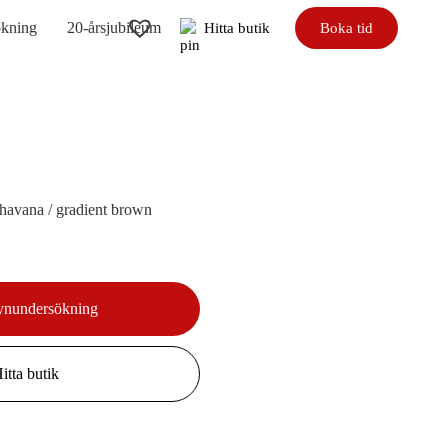
ökning
20-årsjubileum
Hitta butik
Boka tid
havana / gradient brown
ynundersökning
itta butik