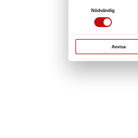
Samtyckesval
Nödvändig
Avvisa