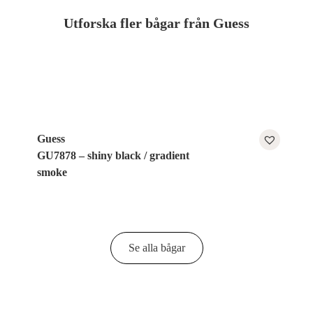
Utforska fler bågar från Guess
Guess
GU7878 – shiny black / gradient
smoke
Se alla bågar