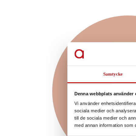
Vilket glas
för just
Samtycke
Enkelslipade, progressiva 
glas? Att ha rätt glas som ä
och dina behov är helt a
Denna webbplats använder 
kommer till dina nya glasö
Vi använder enhetsidentifierar
borde välja beror såklart p
sociala medier och analysera 
din livssti
till de sociala medier och a
med annan information som du 
Läs mer