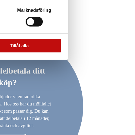
Marknadsföring
Tillåt alla
delbetala ditt
köp?
bjuder vi en rad olika
iv. Hos oss har du möjlighet
takt som passar dig. Du kan
att delbetala i 12 månader,
ränta och avgifter.