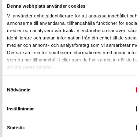
Denna webbplats använder cookies
borde välja beror såklart på din syn, men även
din livsstil.
Vi använder enhetsidentifierare för att anpassa innehållet oc
annonserna till användarna, tillhandahålla funktioner för socia
Läs mer
medier och analysera vår trafik. Vi vidarebefordrar även såd
identifierare och annan information från din enhet till de socia
medier och annons- och analysföretag som vi samarbetar m
Dessa kan i sin tur kombinera informationen med annan info
som du har tillhandahållit eller som de har samlat in när du h
använt deras tjänster.
Samtyckesval
Nödvändig
Inställningar
Statistik