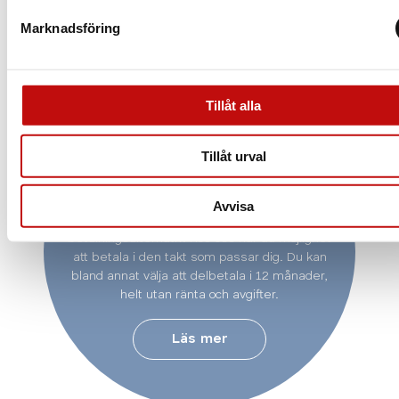
Marknadsföring
Tillåt alla
Vill du delbetala ditt
Tillåt urval
köp?
Avvisa
På Aoptik erbjuder vi en rad olika
betalningsalternativ. Hos oss har du möjlighet
att betala i den takt som passar dig. Du kan
bland annat välja att delbetala i 12 månader,
helt utan ränta och avgifter.
Läs mer