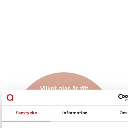
Vilket glas är rätt
för just dig?
Enkelslipade, progressiva eller färgskiftande
Samtycke
Information
Om
glas? Att ha rätt glas som är anpassade efter
dig och dina behov är helt avgörande när det
kommer till dina nya glasögon. Vilket glas du