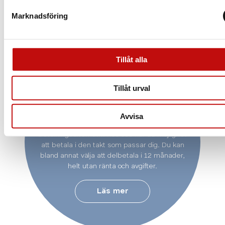
Marknadsföring
Tillåt alla
Vill du delbetala ditt
Tillåt urval
köp?
Avvisa
På Aoptik erbjuder vi en rad olika
betalningsalternativ. Hos oss har du möjlighet
att betala i den takt som passar dig. Du kan
bland annat välja att delbetala i 12 månader,
helt utan ränta och avgifter.
Läs mer