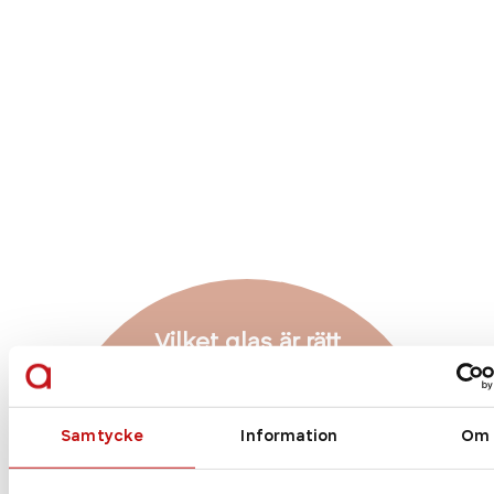
Vilket glas är rätt
för just dig?
Enkelslipade, progressiva eller färgskiftande
Samtycke
Information
Om
glas? Att ha rätt glas som är anpassade efter
dig och dina behov är helt avgörande när det
kommer till dina nya glasögon. Vilket glas du