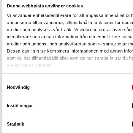
Denna webbplats använder cookies
borde välja beror såklart på din syn, men även
din livsstil.
Vi använder enhetsidentifierare för att anpassa innehållet oc
annonserna till användarna, tillhandahålla funktioner för socia
Läs mer
medier och analysera vår trafik. Vi vidarebefordrar även såd
identifierare och annan information från din enhet till de socia
medier och annons- och analysföretag som vi samarbetar m
Dessa kan i sin tur kombinera informationen med annan info
som du har tillhandahållit eller som de har samlat in när du h
använt deras tjänster.
Samtyckesval
Nödvändig
Inställningar
Statistik