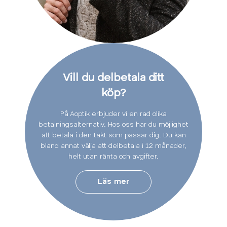
Vill du delbetala ditt
köp?
På Aoptik erbjuder vi en rad olika
betalningsalternativ. Hos oss har du möjlighet
att betala i den takt som passar dig. Du kan
bland annat välja att delbetala i 12 månader,
helt utan ränta och avgifter.
Läs mer