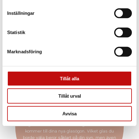
Inställningar
Statistik
Marknadsföring
Tillåt alla
Vilket glas är rätt
Tillåt urval
för just dig?
Enkelslipade, progressiva eller färgskiftande
Avvisa
glas? Att ha rätt glas som är anpassade efter
dig och dina behov är helt avgörande när det
kommer till dina nya glasögon. Vilket glas du
borde välja beror såklart på din syn, men även