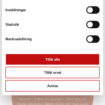
Inställningar
Statistik
Marknadsföring
Tillåt alla
Vilket glas är rätt
Tillåt urval
för just dig?
Enkelslipade, progressiva eller färgskiftande
Avvisa
glas? Att ha rätt glas som är anpassade efter
dig och dina behov är helt avgörande när det
kommer till dina nya glasögon. Vilket glas du
borde välja beror såklart på din syn, men även