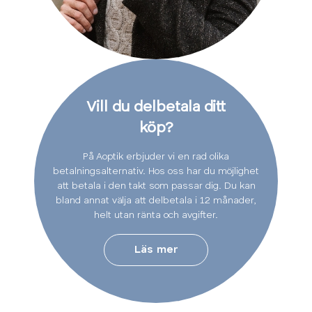
Vill du delbetala ditt
köp?
På Aoptik erbjuder vi en rad olika
betalningsalternativ. Hos oss har du möjlighet
att betala i den takt som passar dig. Du kan
bland annat välja att delbetala i 12 månader,
helt utan ränta och avgifter.
Läs mer