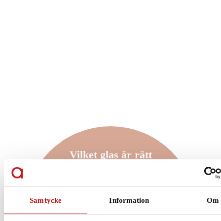
Vilket glas är rätt
för just dig?
Enkelslipade, progressiva eller färgskiftande
Samtycke
Information
Om
glas? Att ha rätt glas som är anpassade efter
dig och dina behov är helt avgörande när det