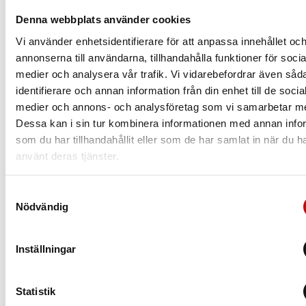
kommer till dina nya glasögon. Vilket glas du
borde välja beror såklart på din syn, men även
Denna webbplats använder cookies
din livsstil.
Vi använder enhetsidentifierare för att anpassa innehållet oc
annonserna till användarna, tillhandahålla funktioner för socia
Läs mer
medier och analysera vår trafik. Vi vidarebefordrar även såd
identifierare och annan information från din enhet till de socia
medier och annons- och analysföretag som vi samarbetar m
Dessa kan i sin tur kombinera informationen med annan info
som du har tillhandahållit eller som de har samlat in när du h
använt deras tjänster.
Samtyckesval
Nödvändig
Inställningar
Statistik