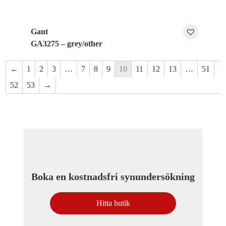
Gant
GA3275 – grey/other
←
1
2
3
…
7
8
9
10
11
12
13
…
51
52
53
→
Boka en kostnadsfri synundersökning
Hitta butik