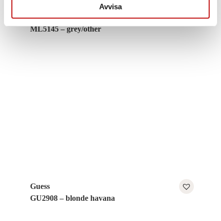
Avvisa
Moncler
ML5145 – grey/other
Guess
GU2908 – blonde havana