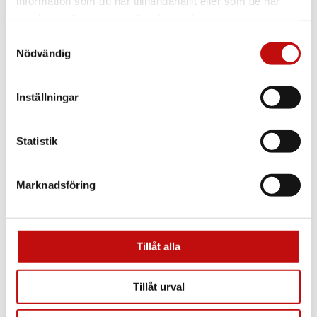
information som du har tillhandahållit eller som de har
samlat in när du har använt deras tjänster.
Samtyckesval
Nödvändig
Inställningar
Carrera
CARRERA 2040T – Gold
Statistik
Marknadsföring
Tillåt alla
Tillåt urval