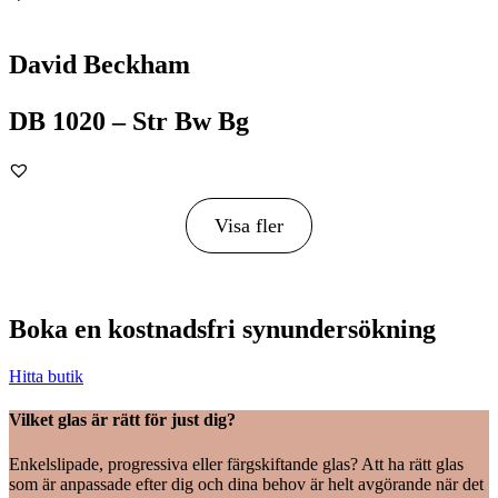
David Beckham
DB 1020 – Str Bw Bg
Visa fler
Boka en kostnadsfri synundersökning
Hitta butik
Vilket glas är rätt för just dig?
Enkelslipade, progressiva eller färgskiftande glas? Att ha rätt glas
som är anpassade efter dig och dina behov är helt avgörande när det