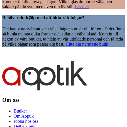
kommer till dina nya glasögon. Vilket glas du borde välja beror
såklart på din syn, men även din livsstil.
Läs mer
Behöver du hjälp med att hitta rätt bågar?
Det kan vara svårt att veta vilka bågar som är rätt för en, då det finns
så himla många olika former och stilar att välja bland. Kom in till
någon av våra butiker, ta hjälp av vår utbildade personal och få reda
på vilka bågar som passar dig bäst.
Hitta din närmaste butik
Om oss
Butiker
Om Aoptik
Jobba hos oss
Delbetalning