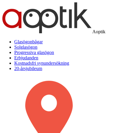
Aoptik
Glasögonbågar
Solglasögon
Progressiva glasögon
Erbjudanden
Kostnadsfri synundersökning
20-årsjubileum