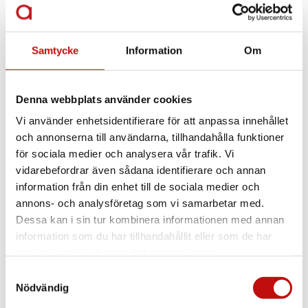
DB 1020 – Grey
Samtycke
Information
Om
David Beckham
Denna webbplats använder cookies
DB 1018 – Mud
Vi använder enhetsidentifierare för att anpassa innehållet
och annonserna till användarna, tillhandahålla funktioner
för sociala medier och analysera vår trafik. Vi
vidarebefordrar även sådana identifierare och annan
David Beckham
information från din enhet till de sociala medier och
annons- och analysföretag som vi samarbetar med.
DB 1095 – Black Cry
Dessa kan i sin tur kombinera informationen med annan
information som du har tillhandahållit eller som de har
samlat in när du har använt deras tjänster.
Samtyckesval
Nödvändig
David Beckham