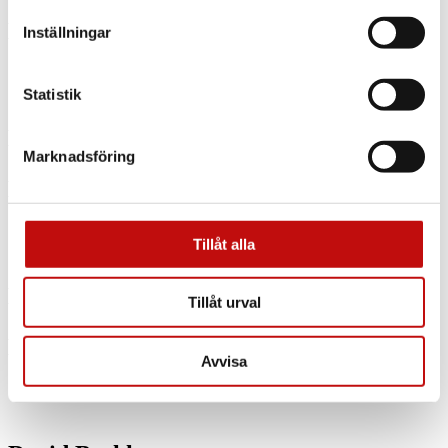
DB 7108 – Crys Gold
Inställningar
Statistik
David Beckham
Marknadsföring
DB 1018 – Mt Stpbrw
Tillåt alla
David Beckham
Tillåt urval
DB 1020 – Blue
Avvisa