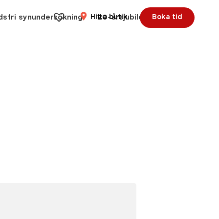
dsfri synundersökning
Hitta butik
20-årsjubileum
Boka tid