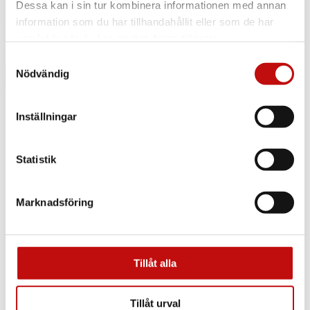
Dessa kan i sin tur kombinera informationen med annan
Hitta din närmaste butik
information som du har tillhandahållit eller som de har
samlat in när du har använt deras tjänster.
Samtyckesval
Nödvändig
Om oss
Inställningar
Butiker
Om Aoptik
Statistik
Jobba hos oss
Delbetalning
Företagsavtal
Kontakt
Marknadsföring
Integritetpolicy
Cookies
Genvägar
Tillåt alla
Boka synundersökning
Bågar
Glas & behandlingar
Tillåt urval