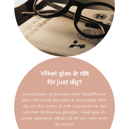
Vilket glas är rätt
för just dig?
Enkelslipade, progressiva eller färgskiftande
glas? Att ha rätt glas som är anpassade efter
dig och dina behov är helt avgörande när det
kommer till dina nya glasögon. Vilket glas du
borde välja beror såklart på din syn, men även
din livsstil.